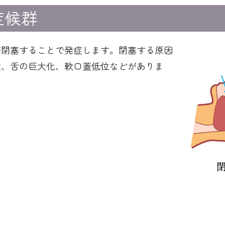
症候群
が閉塞することで発症します。閉塞する原因
大、舌の巨大化、軟口蓋低位などがありま