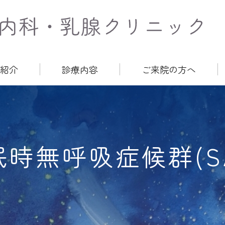
かく
紹介
診療内容
ご来院の方へ
眠時無呼吸症候群(SA