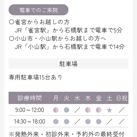
電車でのご来院
〇雀宮からお越しの方
JR「雀宮駅」から石橋駅まで電車で5分
〇小山市・小山駅からお越しの方へ
JR「小山駅」から石橋駅まで電車で14分
駐車場
専用駐車場15台あり
診療時間
月
火
水
木
金
土
日祝
9:00～12:00
●
●
／
●
●
★
／
14:30～18:00
●
●
／
●
●
／
／
※発熱外来・初診外来・予約外の最終受付