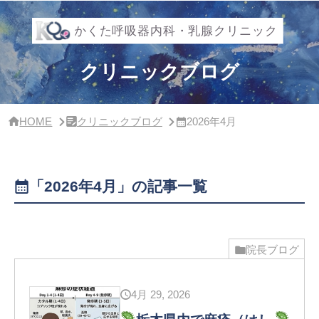
サ
イ
ド
バ
ー・
クリニックブログ
ク
リ
ニ
ッ
HOME
クリニックブログ
2026年4月
ク
概
要
「2026年4月」の記事一覧
院長ブログ
4月 29, 2026