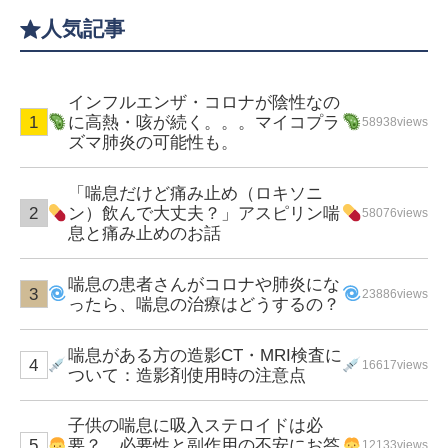
人気記事
インフルエンザ・コロナが陰性なの
に高熱・咳が続く。。。マイコプラ
58938views
ズマ肺炎の可能性も。
「喘息だけど痛み止め（ロキソニ
ン）飲んで大丈夫？」アスピリン喘
58076views
息と痛み止めのお話
喘息の患者さんがコロナや肺炎にな
23886views
ったら、喘息の治療はどうするの？
喘息がある方の造影CT・MRI検査に
16617views
ついて：造影剤使用時の注意点
子供の喘息に吸入ステロイドは必
要？ 必要性と副作用の不安にお答
12133views