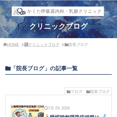
サ
イ
ド
バ
ー・
クリニックブログ
ク
リ
ニ
ッ
HOME
クリニックブログ
院長ブログ
ク
概
要
「院長ブログ」の記事一覧
ブログ
院長ブログ
7月 29, 2026