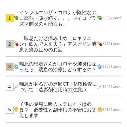
インフルエンザ・コロナが陰性なの
に高熱・咳が続く。。。マイコプラ
58894views
ズマ肺炎の可能性も。
「喘息だけど痛み止め（ロキソニ
ン）飲んで大丈夫？」アスピリン喘
57751views
息と痛み止めのお話
喘息の患者さんがコロナや肺炎にな
23857views
ったら、喘息の治療はどうするの？
喘息がある方の造影CT・MRI検査に
16456views
ついて：造影剤使用時の注意点
子供の喘息に吸入ステロイドは必
要？ 必要性と副作用の不安にお答
12103views
えします