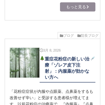
もっと見る
ブログ
院長ブログ
3月 8, 2026
重症花粉症の新しい治
療「ゾレア皮下注
射」：内服薬が効かな
い方へ
「花粉症症状が内服や点眼薬、点鼻薬をするも
改善せず辛い」と受診する患者様が増えてま
す。以前花粉症の治療薬で、『内服薬』『点鼻