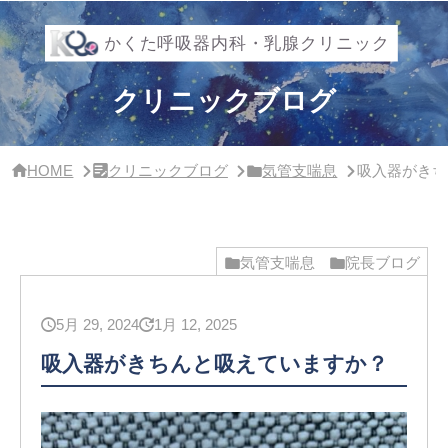
サ
イ
ド
バ
ー・
クリニックブログ
ク
リ
ニ
ッ
HOME
クリニックブログ
気管支喘息
吸入器がきち
ク
概
要
気管支喘息
院長ブログ
5月 29, 2024
1月 12, 2025
吸入器がきちんと吸えていますか？