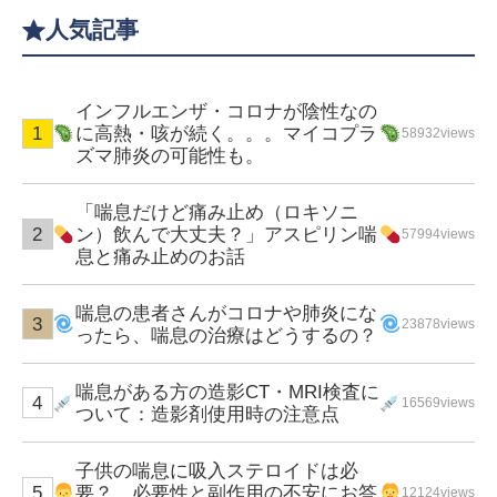
人気記事
インフルエンザ・コロナが陰性なの
に高熱・咳が続く。。。マイコプラ
58932views
ズマ肺炎の可能性も。
「喘息だけど痛み止め（ロキソニ
ン）飲んで大丈夫？」アスピリン喘
57994views
息と痛み止めのお話
喘息の患者さんがコロナや肺炎にな
23878views
ったら、喘息の治療はどうするの？
喘息がある方の造影CT・MRI検査に
16569views
ついて：造影剤使用時の注意点
子供の喘息に吸入ステロイドは必
要？ 必要性と副作用の不安にお答
12124views